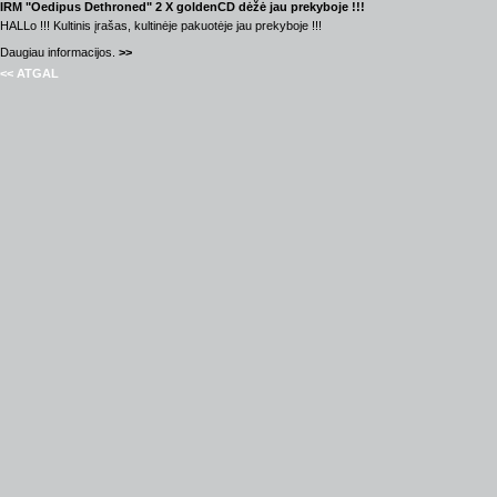
IRM "Oedipus Dethroned" 2 X goldenCD dėžė jau prekyboje !!!
HALLo !!! Kultinis įrašas, kultinėje pakuotėje jau prekyboje !!!
Daugiau informacijos.
>>
<< ATGAL