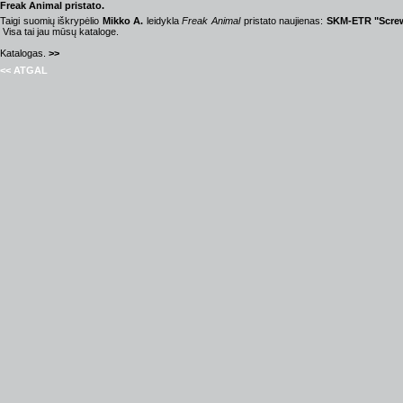
Freak Animal pristato.
Taigi suomių iškrypėlio
Mikko A.
leidykla
Freak Animal
pristato naujienas:
SKM-ETR "Screw
Visa tai jau mūsų kataloge.
Katalogas.
>>
<< ATGAL