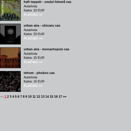
haft teppeh - zeului himeră cas
Autarkeia
Kaina: 20 EUR
PLAČIAU >>
urban aira - uhtcaru cas
Autarkeia
Kaina: 20 EUR
PLAČIAU >>
urban aira - monachopsis cas
Autarkeia
Kaina: 15 EUR
PLAČIAU >>
tehom - phobos cas
Autarkeia
Kaina: 16 EUR
PLAČIAU >>
<<
1
2
3
4
5
6
7
8
9
10
11
12
13
14
15
16
17
>>